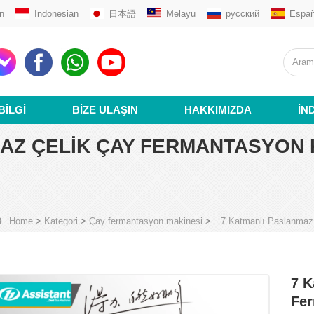
n
Indonesian
日本語
Melayu
русский
Españ
BILGI
BIZE ULAŞIN
HAKKIMIZDA
İN
AZ ÇELIK ÇAY FERMANTASYON KA
Home
>
Kategori
>
Çay fermantasyon makinesi
>
7 Katmanlı Paslanmaz 
7 K
Fer