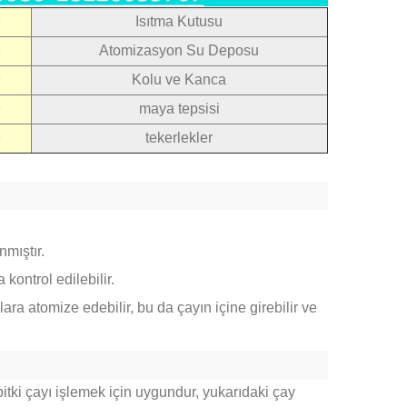
⑥
Isıtma Kutusu
⑦
Atomizasyon Su Deposu
⑧
Kolu ve Kanca
⑨
maya tepsisi
⑩
tekerlekler
nmıştır.
kontrol edilebilir.
ra atomize edebilir, bu da çayın içine girebilir ve
bitki çayı işlemek için uygundur, yukarıdaki çay