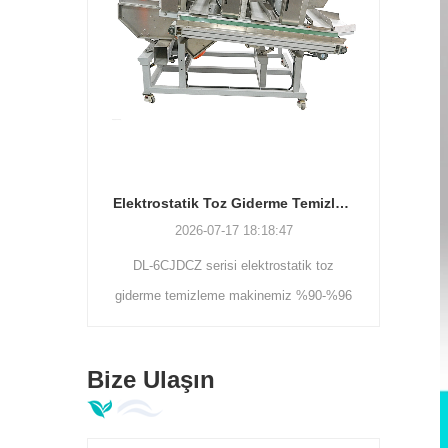
Elektrostatik Toz Giderme Temizleme Makinesi | Çay Yaprağı Kirlilik Ayırıcı DL-6CJDCZ Serisi
2026-07-11 17:
2026-07-17 18:18:47
DL-6CJDCZ serisi elektrostatik toz
giderme temizleme makinemiz %90-%96
temizleme oranıyla çay tozunu, lifi ve
yabancı yabancı maddeleri verimli bir
Bize Ulaşın
şekilde temizler. 3/5/8 silindirli modeller
300-400kg/saat kapasiteyi, 380V
endüstriyel voltajı destekler, çay birincil