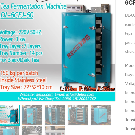
6C
DL-6C
için k
tepsi
parti
oksid
Mode
Boyu
Volta
Isıtm
Isıt
Isıt
Teps
Tepsi