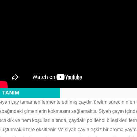
TANIM
iyah çay tamamen fermente edilmiş çaydır, üretim sürecinin en
abağındaki çimenlerin kokmasını sağlamaktır.
Siyah çayın içind
ıcaklık ve nem koşulları altında, çaydaki polifenol bileşikleri ferm
luşturmak üzere oksitlenir.
Ve siyah çayın eşsiz bir aroma yayma