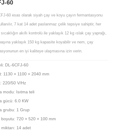
FJ-60
FJ-60 esas olarak siyah çay ve koyu çayın fermantasyonu
ullanılır, 7 kat 14 adet paslanmaz çelik tepsiye sahiptir, her
, sıcaklığın akıllı kontrolü ile yaklaşık 12 kg ıslak çay yaprağı,
 başına yaklaşık 150 kg kapasite koyabilir ve nem, çay
asyonunun en iyi kaliteye ulaşmasına izin verin.
li: DL-6CFJ-60
t: 1130 × 1100 × 2040 mm
j: 220/50 V/Hz
a modu: Isıtma teli
ma gücü: 6.0 KW
ma grubu: 1 Grup
i boyutu: 720 × 520 × 100 mm
 miktarı: 14 adet