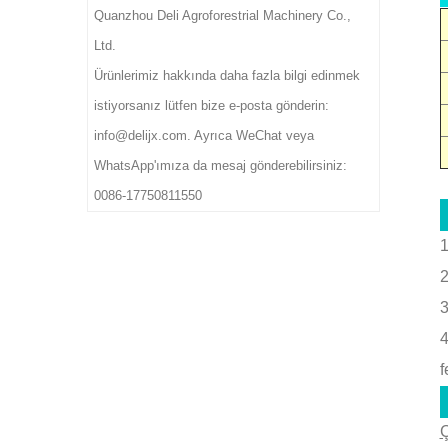
Quanzhou Deli Agroforestrial Machinery Co.,
işleme fabrikaları için idealdir.
Ltd.
Ürünlerimiz hakkında daha fazla bilgi edinmek
istiyorsanız lütfen bize e-posta gönderin:
info@delijx.com. Ayrıca WeChat veya
WhatsApp'ımıza da mesaj gönderebilirsiniz:
0086-17750811550
2
3
4
f
Ç