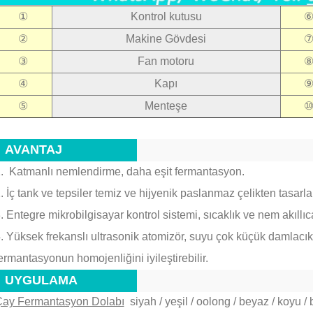
①
Kontrol kutusu
②
Makine Gövdesi
③
Fan motoru
④
Kapı
⑤
Menteşe
AVANTAJ
1.
Katmanlı nemlendirme, daha eşit fermantasyon.
. İç tank ve tepsiler temiz ve hijyenik paslanmaz çelikten tasarla
. Entegre mikrobilgisayar kontrol sistemi, sıcaklık ve nem akıllıca 
. Yüksek frekanslı ultrasonik atomizör, suyu çok küçük damlacıkla
ermantasyonun homojenliğini iyileştirebilir.
UYGULAMA
ay Fermantasyon Dolabı
siyah / yeşil / oolong / beyaz / koyu / 