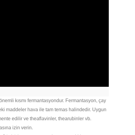
 önemli kısmı fermantasyondur.
Fermantasyon, çay
eki maddeler hava ile tam temas halindedir.
Uygun
ente edilir ve theaflavinler, thearubinler vb.
sına izin verin.