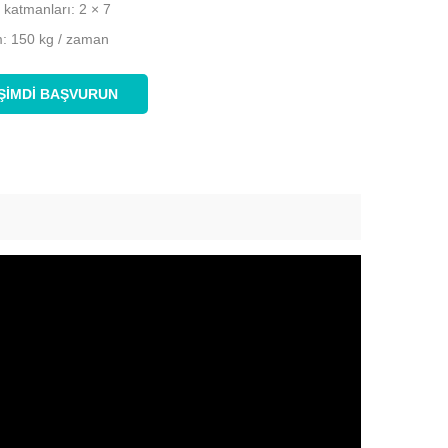
 katmanları: 2 × 7
m: 150 kg / zaman
ŞIMDI BAŞVURUN