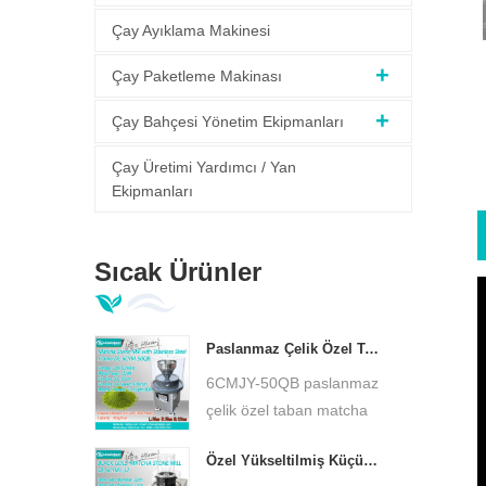
Çay Ayıklama Makinesi
Çay Paketleme Makinası
Çay Bahçesi Yönetim Ekipmanları
Çay Üretimi Yardımcı / Yan
Ekipmanları
Sıcak Ürünler
Paslanmaz Çelik Özel Taban Matcha Yeşil Taş Değirmeni Düşük Sıcaklık Ultra İnce Matcha Öğütücü DL-6CYMJ-50QB
6CMJY-50QB paslanmaz
çelik özel taban matcha
yeşil taş değirmeni,
Özel Yükseltilmiş Küçük Matcha Taş Değirmeni 30cm Taş Tabak Ultra İnce Matcha Öğütücü DL-6CYMJ-32M
doğal granit taş levha,