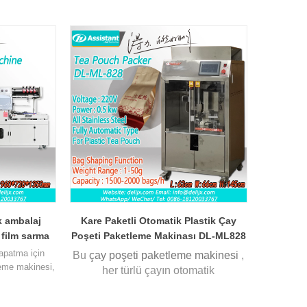
k ambalaj
Kare Paketli Otomatik Plastik Çay
 film sarma
Poşeti Paketleme Makinası DL-ML828
makinesi DL-
apatma için
Bu
çay poşeti paketleme makinesi
,
020
leme makinesi,
her türlü çayın otomatik
ı paketleme
paketlenmesi için uygundur.
Ağırlıklı
e tasarlanmış
olarak 1-50 gr ambalaj aralığında