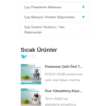
Çay Paketleme Makinası
Çay Bahçesi Yönetim Ekipmanları
Çay Üretimi Yardımcı / Yan
Ekipmanları
Sıcak Ürünler
Paslanmaz Çelik Özel Taban Matcha Yeşil Taş Değirmeni Düşük Sıcaklık Ultra İnce Matcha Öğütücü DL-6CYMJ-50QB
6CMJY-50QB paslanmaz
çelik özel taban matcha
yeşil taş değirmeni,
Özel Yükseltilmiş Küçük Matcha Taş Değirmeni 30cm Taş Tabak Ultra İnce Matcha Öğütücü DL-6CYMJ-32M
doğal granit taş levha,
düşük hızlı soğuk
30cm doğal taş
öğütme. Çay aromasını
plakalarla donatılmış,