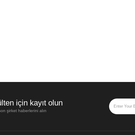
lten için kayıt olun
on şirket haberlerini alın