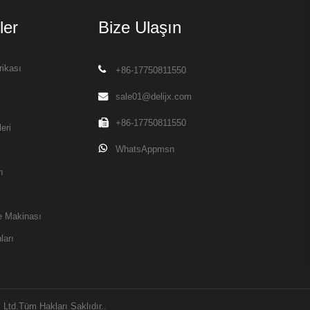
ler
Bize Ulaşın
rikası
+86-17750811550
sale01@delijx.com
+86-17750811550
eri
WhatsAppmsn
ı
e Makinası
ları
 Ltd.Tüm Hakları Saklıdır..