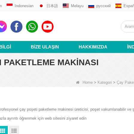
n
Indonesian
日本語
Melayu
русский
Españ
BILGI
BIZE ULAŞIN
HAKKIMIZDA
İN
I PAKETLEME MAKINASI
Home
>
Kategori
>
Çay Pake
rofesyonel çay poşeti paketleme makinesi üreticisi, poşet vakumlanabilir ve şeki
azla ayrıntı öğrenmek için web sitesini ziyaret edin