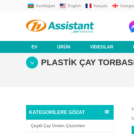
Azerbaijani
English
français
Georgia
EV
ÜRÜN
VIDEOLAR
PLASTIK ÇAY TORBAS
P
KATEGORILERE GÖZAT
f
Çeşitli Çay Üretim Çözümleri