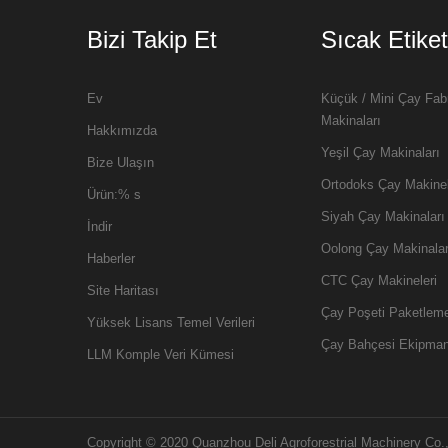
Bizi Takip Et
Sıcak Etiket
Ev
Küçük / Mini Çay Fab
Makinaları
Hakkımızda
Yeşil Çay Makinaları
Bize Ulaşın
Ortodoks Çay Makinel
Ürün:% s
Siyah Çay Makinaları
İndir
Oolong Çay Makinalar
Haberler
CTC Çay Makineleri
Site Haritası
Çay Poşeti Paketlem
Yüksek Lisans Temel Verileri
Çay Bahçesi Ekipman
LLM Komple Veri Kümesi
Copyright © 2020 Quanzhou Deli Agroforestrial Machinery Co.,