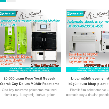
20-500 gram Kese Yeşil Gevşek
L-bar mühürleyen şrin
Yaprak Çay Dolum Mühür Paketleme
küçük kutu kitap plastik
Makinesi DL-DBZ-500
ısıyla daralan paketleme 
Orta boy malzeme paketleme makinesi
Plastik film paketleme ve k
450L&DL-BSB-4
olarak çay, kuruyemiş, kahve, şeker,
otomatik ısıyla daralan paket
ndüstriyel vidalar vb. granül ve toz ürünlerin
çeşitli endüstrilerin farkl
paketlenmesinde kullanılabilir. Otomatik
ihtiyaçlarını karşılamak üzer