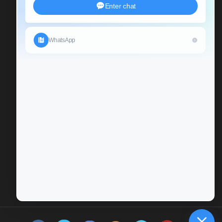
Send Us An Inquiry