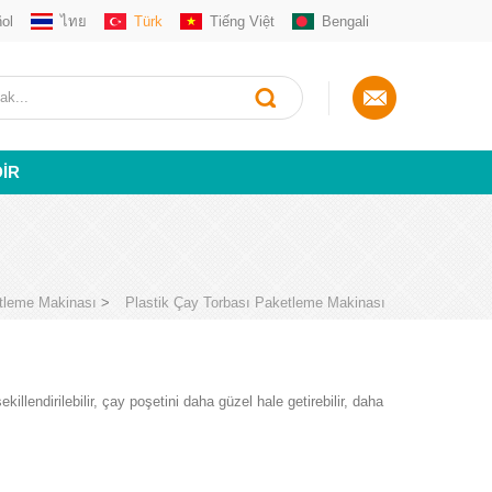
ol
ไทย
Türk
Tiếng Việt
Bengali
DIR
tleme Makinası
>
Plastik Çay Torbası Paketleme Makinası
llendirilebilir, çay poşetini daha güzel hale getirebilir, daha