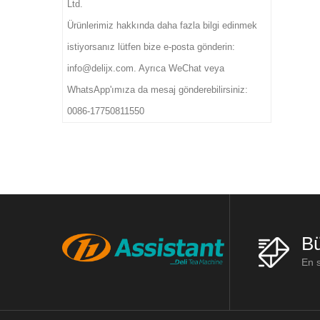
Ltd.
Ürünlerimiz hakkında daha fazla bilgi edinmek
istiyorsanız lütfen bize e-posta gönderin:
info@delijx.com. Ayrıca WeChat veya
WhatsApp'ımıza da mesaj gönderebilirsiniz:
0086-17750811550
Bü
En s